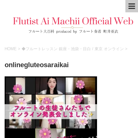
HOME
>
◆フルートレッスン 銀座・池袋・目白 / 東京 オンライン
>
onlinegluteosaraikai