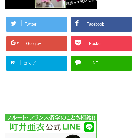
Twitter
Facebook
Google+
Pocket
B!
はてブ
LINE