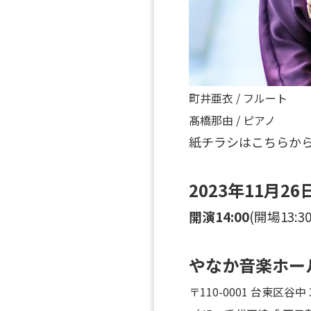
町井亜衣 / フルート
髙橋那由 / ピアノ
紙チラシはこちらか
2023
年11
月26
開演
14:00
(開場13:30
やなか音楽ホー
〒110-0001 台東区谷中 3 