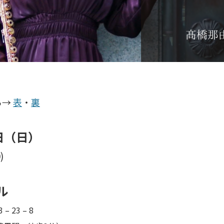
ら→
表
・
裏
日（日）
)
ル
– 23 – 8