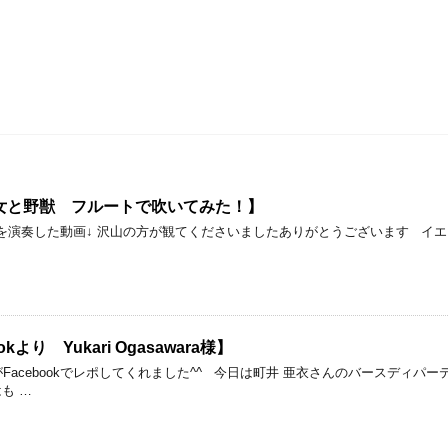
【美女と野獣 フルートで吹いてみた！】
女と野獣を演奏した動画↓ 沢山の方が観てくださいましたありがとうございます
kより Yukari Ogasawara様】
araさんがFacebookでレポしてくれました^^ 今日は町井 亜衣さんのバースディ
も …