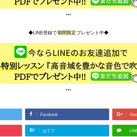
***
◆LINE登録で
期間限定
プレゼント中◆
***
Facebook
Goo
B!
はてブ
LIN