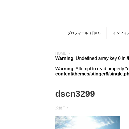
プロフィール（日/Fr）
インフォ
HOME
>
Warning
: Undefined array key 0 in
/
Warning
: Attempt to read property "
content/themes/stinger8/single.p
dscn3299
投稿日：