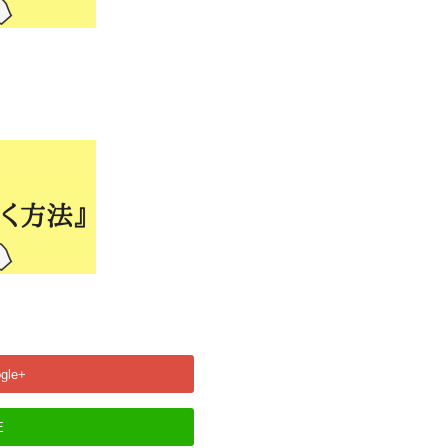
gle+
E