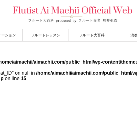
メーション
フルートレッスン
フルート大百科
演
home/aimachii/aimachii.com/public_html/wp-content/themes
cat_ID" on null in
/home/aimachii/aimachii.com/public_html/w
hp
on line
15