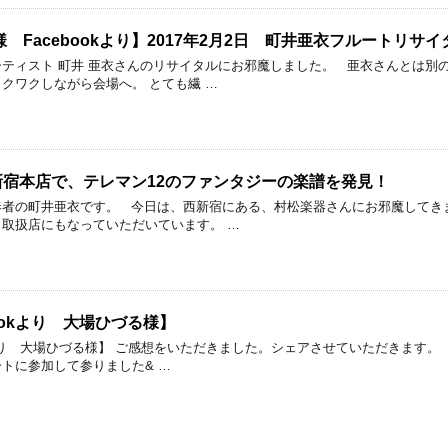
 Facebookより】2017年2月2日 町井亜衣フルートリサイ
ティスト 町井 亜衣さんのリサイタルにお邪魔しました。 亜衣さんとは別
クワクしながら会場へ。 とても繊 …
宿本店で、テレマン12のファンタジーの楽譜を発見！
奏者の町井亜衣です。 今日は、西新宿にある、村松楽器さんにお邪魔してき
取扱店にもなっていただいています。 …
ookより 大場ひづる様】
okより 大場ひづる様】 ご感想をいただきました。シェアさせていただきます
トに参加して参りました& …