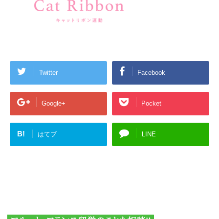
Twitter
Facebook
Google+
Pocket
B!
はてブ
LINE