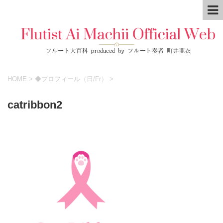
HOME
>
◆プロフィール（日/Fr）
>
catribbon2