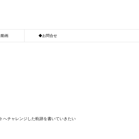
奏動画
◆お問合せ
ントへチャレンジした軌跡を書いていきたい