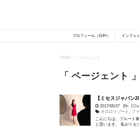
プロフィール（日/Fr）
インフォ
HOME
>
ページェント
「 ページェント 」
【ミセスジャパン2
2017/05/27
-
【Dia
キロロリゾート
,
フ
こんにちは。フルート奏
と思います。 私がミセス