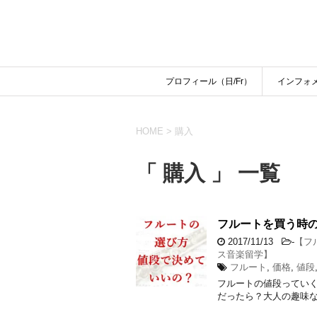
プロフィール（日/Fr）
インフォ
HOME
>
購入
「 購入 」 一覧
フルートを買う時
2017/11/13
-
【フ
ス音楽留学】
フルート
,
価格
,
値段
フルートの値段ってい
だったら？大人の趣味な