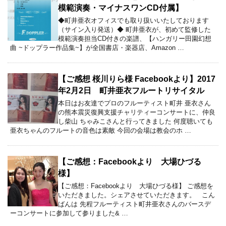
模範演奏・マイナスワンCD付属】
◆町井亜衣オフィスでも取り扱いいたしております
（サイン入り発送）◆ 町井亜衣が、初めて監修した
模範演奏担当CD付きの楽譜、【ハンガリー田園幻想
曲 ~ドップラー作品集~】が全国書店・楽器店、Amazon …
【ご感想 桜川りら様 Facebookより】2017
年2月2日 町井亜衣フルートリサイタル
本日はお友達でプロのフルーティスト町井 亜衣さん
の熊本震災復興支援チャリティーコンサートに、仲良
し柴山 ちゃみこさんと行ってきました 何度聴いても
亜衣ちゃんのフルートの音色は素敵 今回の会場は教会のホ …
【ご感想：Facebookより 大場ひづる
様】
【ご感想：Facebookより 大場ひづる様】 ご感想を
いただきました。シェアさせていただきます。 こん
ばんは 先程フルーティスト町井亜衣さんのバースデ
ーコンサートに参加して参りました& …