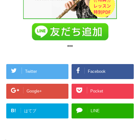
***
Twitter
Facebook
Google+
Pocket
B!
はてブ
LINE