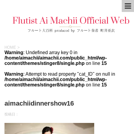
HOME
>
Warning
: Undefined array key 0 in
/home/aimachii/aimachii.com/public_html/wp-
content/themes/stinger8/single.php
on line
15
Warning
: Attempt to read property "cat_ID" on null in
/home/aimachii/aimachii.com/public_html/wp-
content/themes/stinger8/single.php
on line
15
aimachiidinnershow16
投稿日：