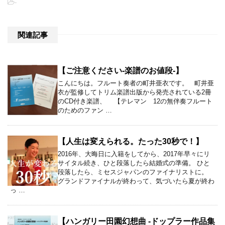
-
関連記事
【ご注意ください-楽譜のお値段-】
こんにちは。フルート奏者の町井亜衣です。 町井亜
衣が監修してトリム楽譜出版から発売されている2冊
のCD付き楽譜、 【テレマン 12の無伴奏フルート
のためのファン …
【人生は変えられる。たった30秒で！】
2016年、大晦日に入籍をしてから、2017年早々にリ
サイタル続き、ひと段落したら結婚式の準備。 ひと
段落したら、ミセスジャパンのファイナリストに。
グランドファイナルが終わって、気づいたら夏が終わ
っ …
【ハンガリー田園幻想曲 -ドップラー作品集