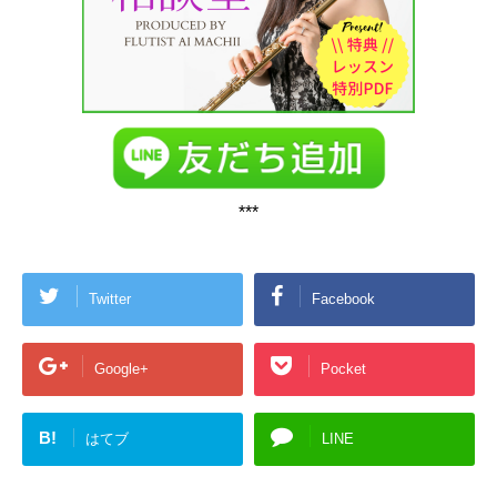
***
Twitter
Facebook
Google+
Pocket
B!
はてブ
LINE