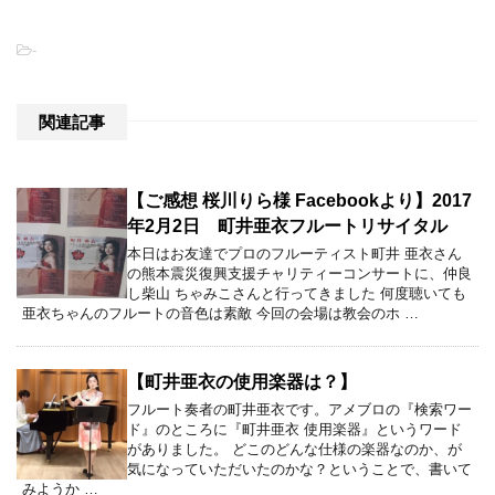
-
関連記事
【ご感想 桜川りら様 Facebookより】2017
年2月2日 町井亜衣フルートリサイタル
本日はお友達でプロのフルーティスト町井 亜衣さん
の熊本震災復興支援チャリティーコンサートに、仲良
し柴山 ちゃみこさんと行ってきました 何度聴いても
亜衣ちゃんのフルートの音色は素敵 今回の会場は教会のホ …
【町井亜衣の使用楽器は？】
フルート奏者の町井亜衣です。アメブロの『検索ワー
ド』のところに『町井亜衣 使用楽器』というワード
がありました。 どこのどんな仕様の楽器なのか、が
気になっていただいたのかな？ということで、書いて
みようか …