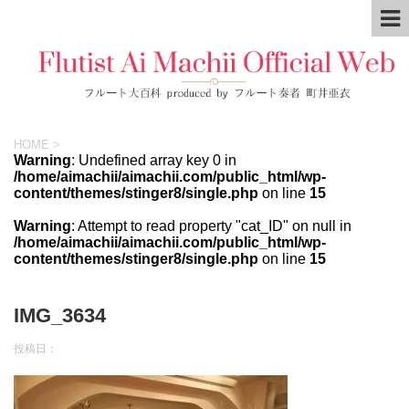
HOME
>
Warning
: Undefined array key 0 in
/home/aimachii/aimachii.com/public_html/wp-
content/themes/stinger8/single.php
on line
15
Warning
: Attempt to read property "cat_ID" on null in
/home/aimachii/aimachii.com/public_html/wp-
content/themes/stinger8/single.php
on line
15
IMG_3634
投稿日：