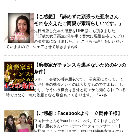
【ご感想】『諦めずに頑張った亜衣さん、
それを支えたご両親が素晴らしいです。』
先日出版した本の感想をLINE@にも頂きました。
「17歳の女子高生が1年半で音大に現役合格してプロ
の演奏家になりました。」 こちらも許可をいただい
ていますので、シェアさせて頂きますね& …
【演奏家がチャンスを逃さないための4つの
条件】
フルート奏者の町井亜衣です。 演奏家にとって、よ
いお仕事の機会というのは大切なものですよね。 し
かし、そういう機会は意外と前々から知らされている
時ではなく、急な依頼となる場合もよくあります。 「●●さ …
【ご感想：Facebookより 立岡伸子様】
立岡伸子さんがFacebookにレポしてくれました^^
【町井亜衣さんバースデーパーティコンサート！】
皆様おはようございます！ 昨日は町井亜衣さんのバ