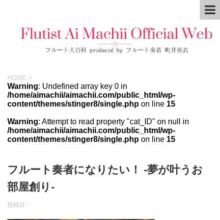
HOME
>
Warning
: Undefined array key 0 in
/home/aimachii/aimachii.com/public_html/wp-
content/themes/stinger8/single.php
on line
15
Warning
: Attempt to read property "cat_ID" on null in
/home/aimachii/aimachii.com/public_html/wp-
content/themes/stinger8/single.php
on line
15
フルート奏者になりたい！ -夢が叶うお
部屋創り-
投稿日：