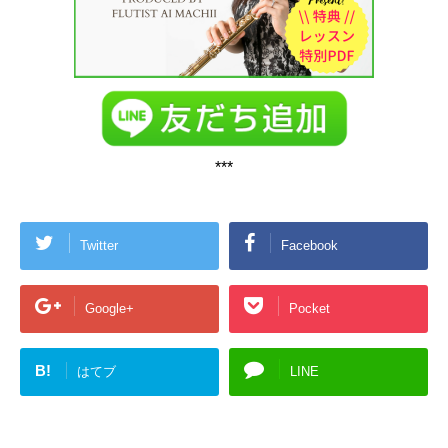
***
Twitter
Facebook
Google+
Pocket
B!
はてブ
LINE