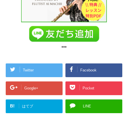
***
Twitter
Facebook
Google+
Pocket
B!
はてブ
LINE