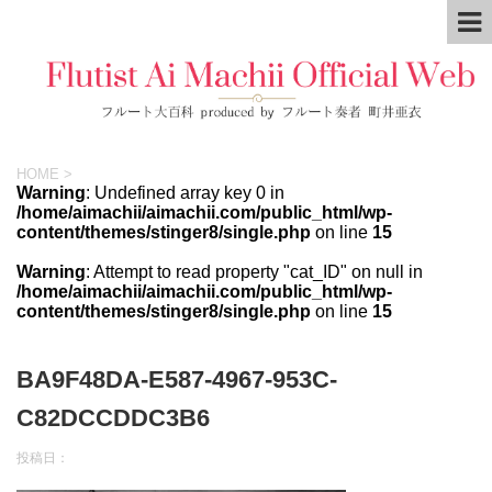
HOME
>
Warning
: Undefined array key 0 in
/home/aimachii/aimachii.com/public_html/wp-
content/themes/stinger8/single.php
on line
15
Warning
: Attempt to read property "cat_ID" on null in
/home/aimachii/aimachii.com/public_html/wp-
content/themes/stinger8/single.php
on line
15
BA9F48DA-E587-4967-953C-
C82DCCDDC3B6
投稿日：