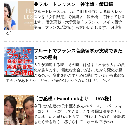
◆フルートレッスン 神楽坂・飯田橋
フルートレッスンについて 町井亜衣による個人レッ
スンを『女性限定』で神楽坂・飯田橋にて行っており
ます。 音楽高校・大学受験 / フランス・スイス留学
準備（フランス語対応）も対応いたします。 月謝制
と1 …
フルートでフランス音楽留学が実現できた
１つの理由
人生が加速する時、その時には必ず『出会う人』の変
化が起きます。 素敵な出会いがあったから変化が起
こるのか、変化を起こすために動いているから素敵な
出会いがあるのか、どっちが先かはわからないけれど。 ただ …
【ご感想：Facebookより LIRA様】
今日はお友達の町井 亜衣さんのバースデーパーティ
ーコンサートに行ってきました❣ 今回は演奏会とし
ては珍しいと思われるカフェで行われたので、距離感
も近く音も近くに感じられて、ホールで行われ …