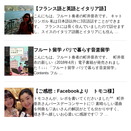
【フランス語と英語とイタリア語】
こんにちは。フルート奏者の町井亜衣です。 キャト
リンガル 私は日本語以外に3言語話すことができま
す。 フランスには長く住んでいましたので話せます
し、スイスのイタリア語圏とイタリアにも住ん …
フルート留学 パリで暮らす音楽留学
こんにちは。フルート奏者の町井亜衣です。 町井亜
衣の新しい（2018年4月）電子書籍が発売されまし
た！↓↓↓ 「フルート留学 パリで暮らす音楽留学」
Contents フル …
【ご感想：Facebookより トモコ様】
トモコさんが、レポを書いてくださいました^^ 町井
亜衣さんバースデーコンサートに♡ 素晴らしい選曲
を何曲も♡あいさんの解説がとても分かりやすく、
聴き手へ嬉しいお心遣いに感謝です♡ フ …