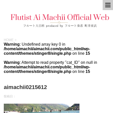
HOME
>
Warning
: Undefined array key 0 in
/home/aimachii/aimachii.com/public_html/wp-
content/themes/stinger8/single.php
on line
15
Warning
: Attempt to read property "cat_ID" on null in
/home/aimachii/aimachii.com/public_html/wp-
content/themes/stinger8/single.php
on line
15
aimachii0215612
投稿日：