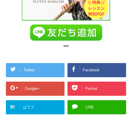
***
Twitter
Facebook
Google+
Pocket
B!
はてブ
LINE