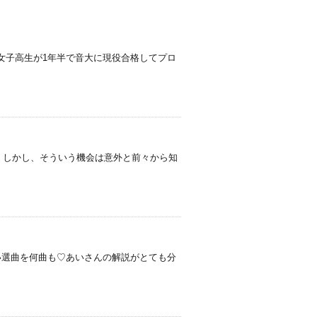
の女子高生が1年半で音大に現役合格してプロ
 しかし、そういう機会は意外と前々から知
い選曲を何曲も♡あいさんの解説がとても分