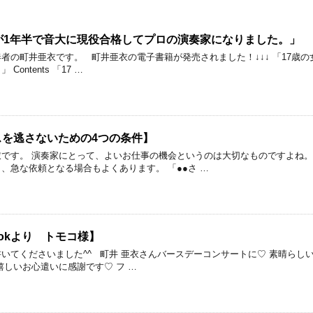
が1年半で音大に現役合格してプロの演奏家になりました。」
者の町井亜衣です。 町井亜衣の電子書籍が発売されました！↓↓↓ 「17歳
ontents 「17 …
スを逃さないための4つの条件】
です。 演奏家にとって、よいお仕事の機会というのは大切なものですよね。
、急な依頼となる場合もよくあります。 「●●さ …
ookより トモコ様】
いてくださいました^^ 町井 亜衣さんバースデーコンサートに♡ 素晴らし
嬉しいお心遣いに感謝です♡ フ …