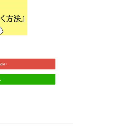
gle+
E