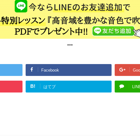
***
Facebook
Goo
B!
はてブ
LIN