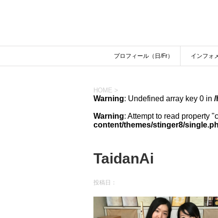
プロフィール（日/Fr）
インフォ
HOME
>
Warning
: Undefined array key 0 in
/
Warning
: Attempt to read property "
content/themes/stinger8/single.p
TaidanAi
投稿日：