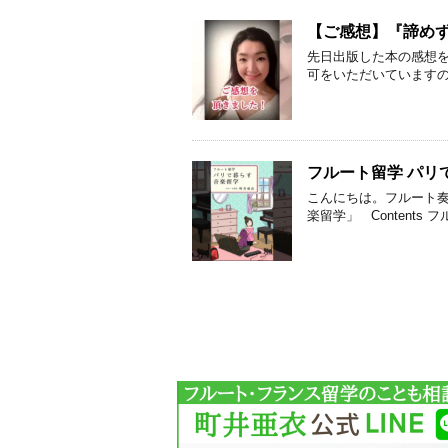
【ご感想】『諦め
先日出版した本の感想を
可をいただいていますの
フルート留学 パリ
こんにちは。フルート奏
楽留学」 Contents フ