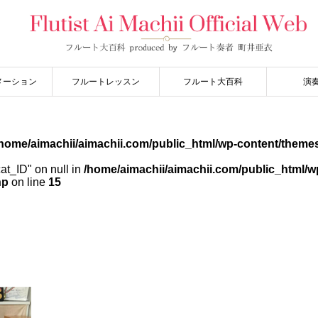
メーション
フルートレッスン
フルート大百科
演
home/aimachii/aimachii.com/public_html/wp-content/themes
cat_ID" on null in
/home/aimachii/aimachii.com/public_html/w
hp
on line
15