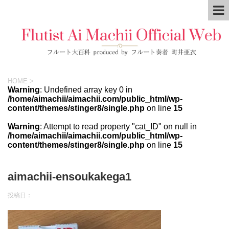
HOME
>
Warning
: Undefined array key 0 in
/home/aimachii/aimachii.com/public_html/wp-
content/themes/stinger8/single.php
on line
15
Warning
: Attempt to read property "cat_ID" on null in
/home/aimachii/aimachii.com/public_html/wp-
content/themes/stinger8/single.php
on line
15
aimachii-ensoukakega1
投稿日：