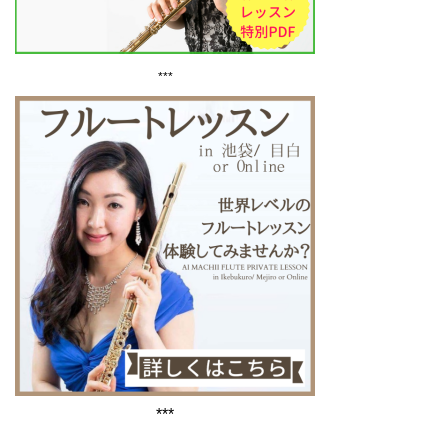
***
***