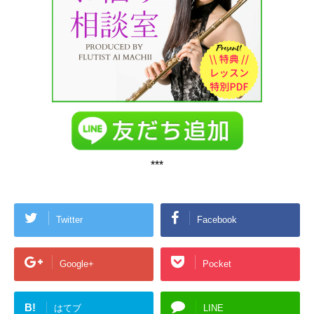
***
Twitter
Facebook
Google+
Pocket
B!
はてブ
LINE