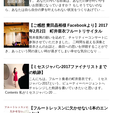
す。 あなたの今いる部屋は、あなたの夢が叶いやす
いお部屋になっていますか？ もしそうでないのな
ら、あなたは自ら自分の夢を叶えられない状況をつくりあげてい …
【ご感想 豊田晶裕様 Facebookより】2017
年2月2日 町井亜衣フルートリサイタル
熊本復興の願いを込めて、チャリティーコンサートに
参加させていただきました。 二時間を超える演奏と
亜衣さんのお話と、曲目への思いを拝聴することがで
き、あっという間の楽しい時が過ぎてしまい幸せな気分になり …
【ミセスジャパン2017ファイナリストまで
の軌跡】
こんにちは。フルート奏者の町井亜衣です。 ミセス
ジャパン2017という、ビューティーページェントへ
チャレンジした軌跡を書いていきたいと思います。
Contents 私がミセスジャパン20 …
【フルートレッスンに欠かせない1本のエン