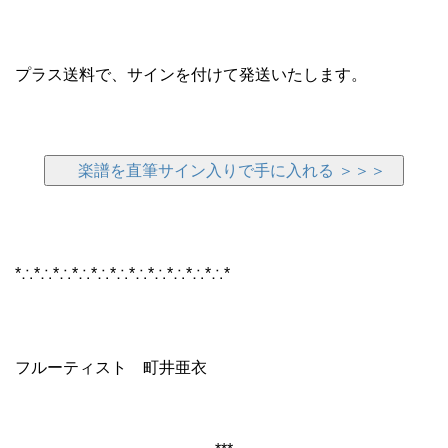
プラス送料で、
サインを付けて発送いたします。
楽譜を直筆サイン入りで手に入れる ＞＞＞
*∴*∴*∴*∴*∴*∴*∴*∴*∴*∴*∴*
フルーティスト 町井亜衣