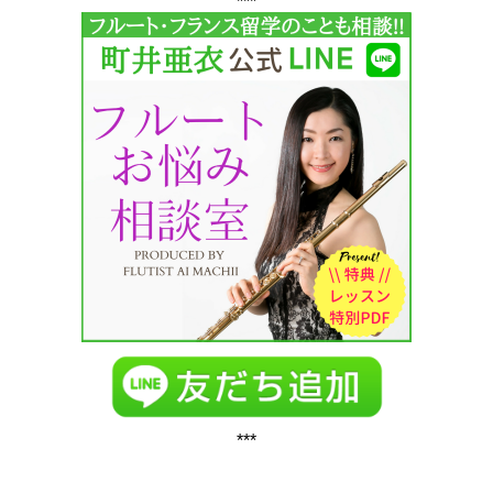
***
***