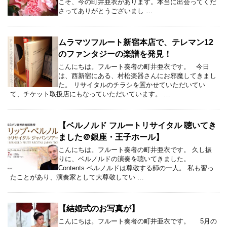
こそ、今の町井亜衣があります。本当に出会ってくだ
さってありがとうございまし …
ムラマツフルート新宿本店で、テレマン12
のファンタジーの楽譜を発見！
こんにちは。フルート奏者の町井亜衣です。 今日
は、西新宿にある、村松楽器さんにお邪魔してきまし
た。 リサイタルのチラシを置かせていただいてい
て、チケット取扱店にもなっていただいています。 …
【ベルノルド フルートリサイタル 聴いてき
ました＠銀座・王子ホール】
こんにちは。フルート奏者の町井亜衣です。 久し振
りに、ベルノルドの演奏を聴いてきました。
Contents ベルノルドは尊敬する師の一人。 私も習っ
たことがあり、演奏家として大尊敬してい …
【結婚式のお写真が】
こんにちは。フルート奏者の町井亜衣です。 5月の