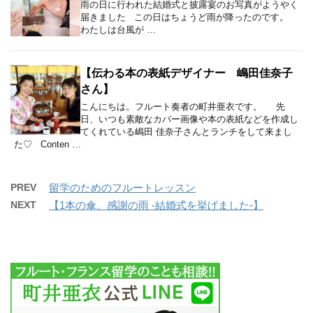
雨の日に行われた結婚式と披露宴のお写真がようやく
届きました この日はちょうど雨が降ったのです。
わたしは台風が …
【伝わる本の表紙デザイナー 嶋田佳奈子
さん】
こんにちは。フルート奏者の町井亜衣です。 先
日、いつも素敵なカバー画像や本の表紙などを作成し
てくれている嶋田 佳奈子さんとランチをして来まし
た♡ Conten …
PREV
留学のためのフルートレッスン
NEXT
【1本の傘。感謝の雨 -結婚式を挙げました-】