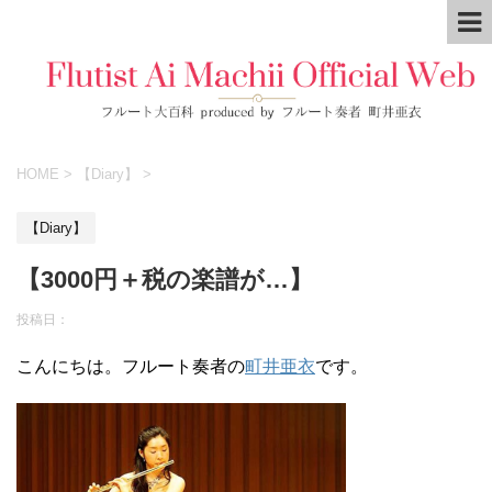
HOME
>
【Diary】
>
【Diary】
【3000円＋税の楽譜が…】
投稿日：
こんにちは。フルート奏者の
町井亜衣
です。