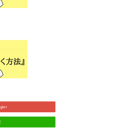
gle+
E