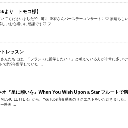
ookより トモコ様】
いてくださいました^^ 町井 亜衣さんバースデーコンサートに♡ 素晴らし
嬉しいお心遣いに感謝です♡ フ …
ートレッスン
徒さんたちには、「フランスに留学したい！」と考えている方が非常に多いで
ルートで約9年留学していた …
キオ『星に願いを』When You Wish Upon a Star フルー
USIC LETTER』から、YouTube演奏動画のリクエストをいただきま
ー映画 …