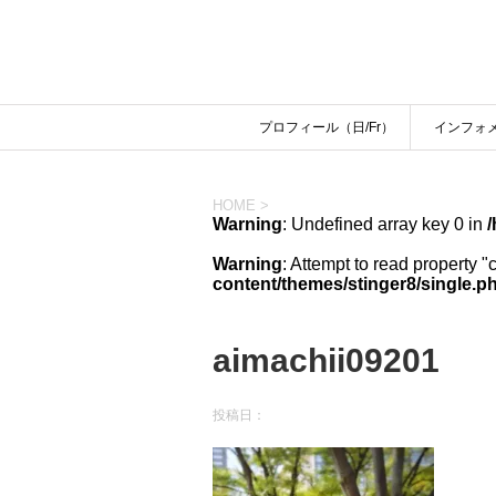
プロフィール（日/Fr）
インフォ
HOME
>
Warning
: Undefined array key 0 in
/
Warning
: Attempt to read property "
content/themes/stinger8/single.p
aimachii09201
投稿日：