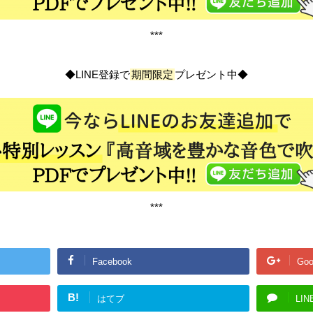
***
◆LINE登録で
期間限定
プレゼント中◆
***
Facebook
Goo
B!
はてブ
LIN