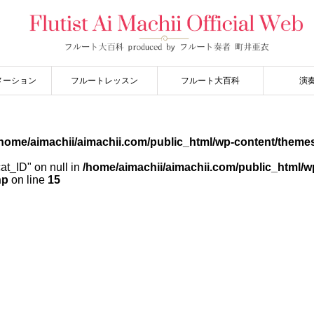
メーション
フルートレッスン
フルート大百科
演
home/aimachii/aimachii.com/public_html/wp-content/themes
cat_ID" on null in
/home/aimachii/aimachii.com/public_html/w
hp
on line
15