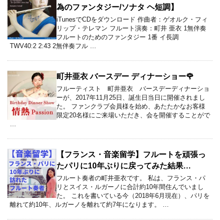
為のファンタジー/ソナタ ヘ短調】
iTunesでCDをダウンロード 作曲者：ゲオルク・フィ
リップ・テレマン フルート演奏：町井 亜衣 1無伴奏
フルートのためのファンタジー 1番 イ長調
TWV40:2 2:43 2無伴奏フル …
町井亜衣 バースデー ディナーショー🌹
フルーティスト 町井亜衣 バースデーディナーショ
ーが、2017年11月25日、誕生日当日に開催されまし
た。 ファンクラブ会員様を始め、あたたかなお客様
限定20名様にご来場いただき、会を開催することがで
…
【フランス・音楽留学】フルートを頑張っ
たパリに10年ぶりに戻ってみた結果…
フルート奏者の町井亜衣です。 私は、フランス・パ
リとスイス・ルガーノに合計約10年間住んでいまし
た。 これを書いている今（2018年6月現在）、パリを
離れて約10年、ルガーノを離れて約7年になります。 …