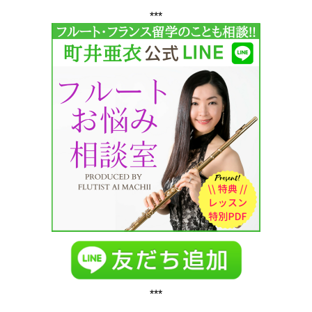
***
***