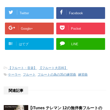
Twitter
Facebook
Google+
Pocket
B!
はてブ
LINE
-
【フルート・音楽】
,
【フルート大百科】
-
ケーラー
,
フルート
,
フルートの為の35の練習曲
,
練習曲
関連記事
【iTunes テレマン 12の無伴奏フルートの