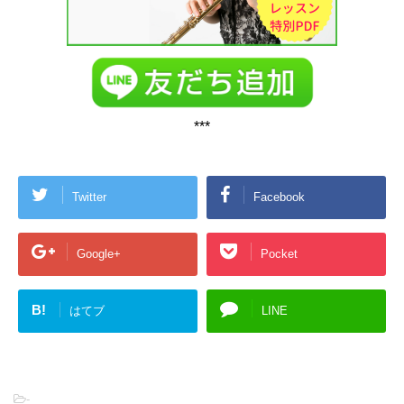
***
Twitter
Facebook
Google+
Pocket
B!
はてブ
LINE
-