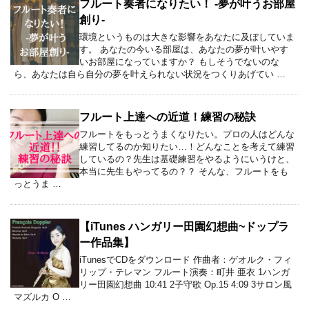
フルート奏者になりたい！ -夢が叶うお部屋
創り-
環境というものは大きな影響をあなたに及ぼしていま
す。 あなたの今いる部屋は、あなたの夢が叶いやす
いお部屋になっていますか？ もしそうでないのな
ら、あなたは自ら自分の夢を叶えられない状況をつくりあげてい …
フルート上達への近道！練習の秘訣
フルートをもっとうまくなりたい。プロの人はどんな
練習してるのか知りたい…！どんなことを考えて練習
しているの？先生は基礎練習をやるようにいうけと、
本当に先生もやってるの？？ そんな、フルートをも
っとうま …
【iTunes ハンガリー田園幻想曲~ドップラ
ー作品集】
iTunesでCDをダウンロード 作曲者：ゲオルク・フィ
リップ・テレマン フルート演奏：町井 亜衣 1ハンガ
リー田園幻想曲 10:41 2子守歌 Op.15 4:09 3サロン風
マズルカ O …