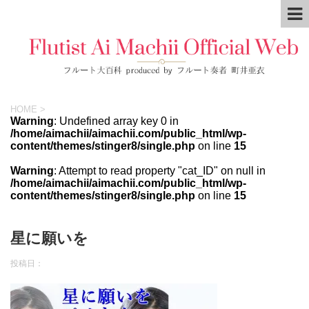
HOME
>
Warning
: Undefined array key 0 in
/home/aimachii/aimachii.com/public_html/wp-
content/themes/stinger8/single.php
on line
15
Warning
: Attempt to read property "cat_ID" on null in
/home/aimachii/aimachii.com/public_html/wp-
content/themes/stinger8/single.php
on line
15
星に願いを
投稿日：