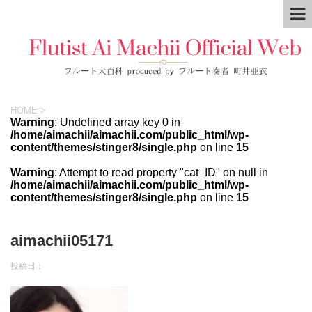
HOME
>
Warning
: Undefined array key 0 in
/home/aimachii/aimachii.com/public_html/wp-
content/themes/stinger8/single.php
on line
15
Warning
: Attempt to read property "cat_ID" on null in
/home/aimachii/aimachii.com/public_html/wp-
content/themes/stinger8/single.php
on line
15
aimachii05171
投稿日：