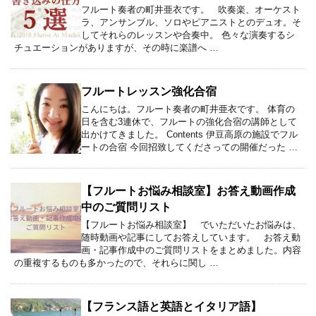
フルート奏者の町井亜衣です。 吹奏楽、オーケスト
ラ、アンサンブル、ソロやピアニストとのデュオ。そ
してそれらのレッスンや合奏中。 色々な演奏するシ
チュエーションがありますが、その時に楽譜へ …
フルートレッスン強化合宿
こんにちは。フルート奏者の町井亜衣です。 体育の
日を含む3連休で、フルートの強化合宿の講師として
出かけてきました。 Contents 伊豆高原の施設でフル
ートの合宿 今回招致してくださっての開催だった …
【フルートお悩み相談室】お答え動画作成
中のご質問リスト
【フルートお悩み相談室】 でいただいたお悩みは、
随時動画や記事にしてお答えしています。 お答え動
画・記事作成中のご質問リストをまとめました。内容
の重複するものも多かったので、それらに関し …
【フランス語と英語とイタリア語】