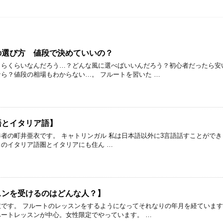
の選び方 値段で決めていいの？
くらくらいなんだろう…？どんな風に選べばいいんだろう？初心者だったら安
ら？値段の相場もわからない…。 フルートを習いた …
語とイタリア語】
者の町井亜衣です。 キャトリンガル 私は日本語以外に3言語話すことがで
のイタリア語圏とイタリアにも住ん …
スンを受けるのはどんな人？】
です。 フルートのレッスンをするようになってそれなりの年月を経ています
ートレッスンが中心。女性限定でやっています。 …