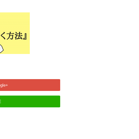
gle+
E