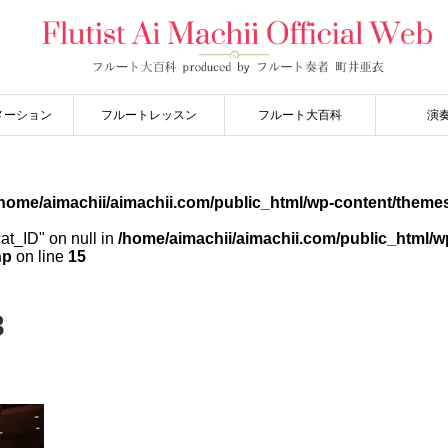
メーション
フルートレッスン
フルート大百科
演
home/aimachii/aimachii.com/public_html/wp-content/themes
cat_ID" on null in
/home/aimachii/aimachii.com/public_html/w
hp
on line
15
3