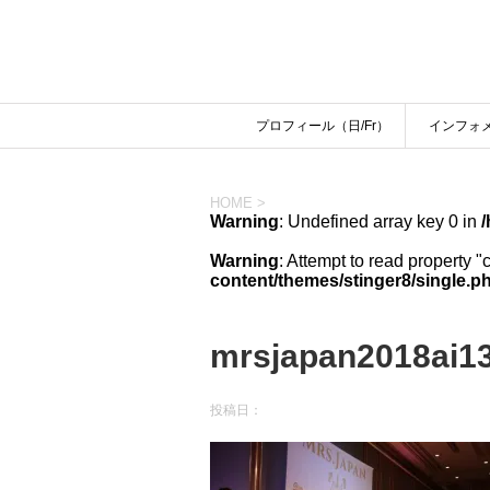
プロフィール（日/Fr）
インフォ
HOME
>
Warning
: Undefined array key 0 in
/
Warning
: Attempt to read property "
content/themes/stinger8/single.p
mrsjapan2018ai1
投稿日：