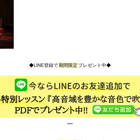
◆LINE登録で
期間限定
プレゼント中◆
***