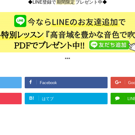
◆LINE登録で
期間限定
プレゼント中◆
***
Facebook
Goo
B!
はてブ
LIN