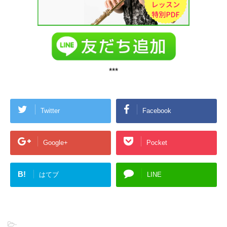
***
Twitter
Facebook
Google+
Pocket
B!
はてブ
LINE
-