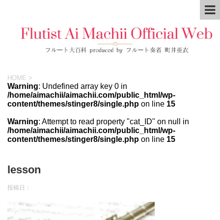
HOME
>
Warning
: Undefined array key 0 in
/home/aimachii/aimachii.com/public_html/wp-
content/themes/stinger8/single.php
on line
15
Warning
: Attempt to read property "cat_ID" on null in
/home/aimachii/aimachii.com/public_html/wp-
content/themes/stinger8/single.php
on line
15
lesson
投稿日：