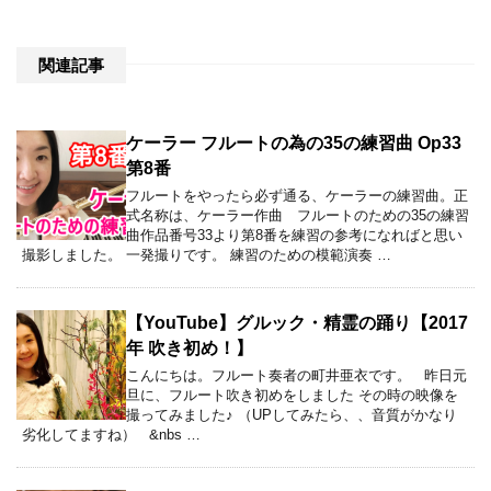
関連記事
ケーラー フルートの為の35の練習曲 Op33
第8番
フルートをやったら必ず通る、ケーラーの練習曲。正
式名称は、ケーラー作曲 フルートのための35の練習
曲作品番号33より第8番を練習の参考になればと思い
撮影しました。 一発撮りです。 練習のための模範演奏 …
【YouTube】グルック・精霊の踊り【2017
年 吹き初め！】
こんにちは。フルート奏者の町井亜衣です。 昨日元
旦に、フルート吹き初めをしました その時の映像を
撮ってみました♪ （UPしてみたら、、音質がかなり
劣化してますね） &nbs …