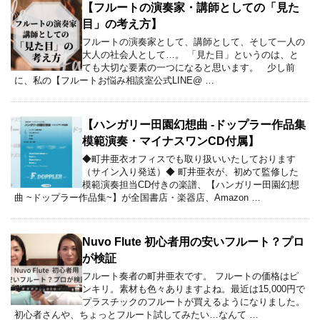
【フルートの演奏家・講師としての「見た
目」の考え方】
フルートの演奏家として、講師として、そして一人の
大人の社会人として…。 「見た目」というのは、と
ても大切な要素の一つになると思います。 少し前
に、私の【フルートお悩み相談室公式LINE@ …
【ハンガリー田園幻想曲 -ドップラー作品集
模範演奏・マイナスワンCD付属】
◆町井亜衣オフィスでも取り扱いいたしております
（サイン入り発送）◆ 町井亜衣が、初めて監修した
模範演奏担当CD付きの楽譜、【ハンガリー田園幻想
曲 ~ドップラー作品集~】が全国書店・楽器店、Amazon …
Nuvo Flute 初心者用の安いフルート？プロ
が検証
フルート奏者の町井亜衣です。 フルートの価格はピ
ンキリ。素材も色々ありますよね。最近は15,000円で
プラスチックのフルートが買えるようになりました。
初心者さんや、ちょっとフルート試してみたい…なんて …